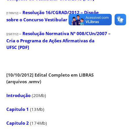
–
Resolução 16/CGRAD/2012 – Dispõe
[17/09/12]
sobre o Concurso Vestibular UFSC/2013 [PDF]
–
Resolução Normativa N° 008/CUn/2007 –
[25/07/12]
Cria o Programa de Ações Afirmativas da
UFSC [PDF]
[10/10/2012] Edital Completo em LIBRAS
(arquivos .wmv)
Introdução
(20Mb)
Capítulo 1
(13Mb)
Capítulo 2
(174Mb)