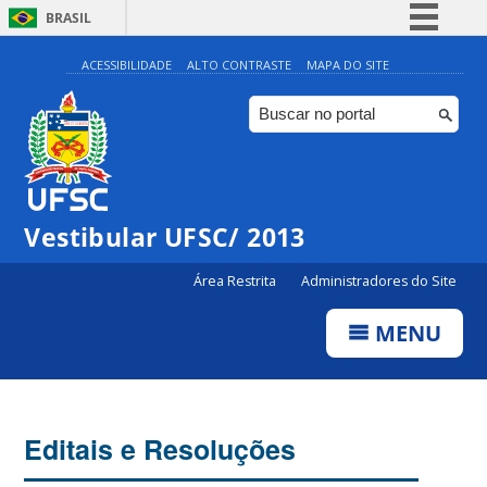
BRASIL
Simplifique!
ACESSIBILIDADE
ALTO CONTRASTE
MAPA DO SITE
Comunica BR
Participe
Acesso à informação
Legislação
Vestibular UFSC/ 2013
Canais
Área Restrita
Administradores do Site
MENU
Editais e Resoluções