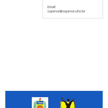
Email:
coperve@coperve.ufsc.br