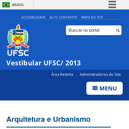
BRASIL
Simplifique!
ACESSIBILIDADE
ALTO CONTRASTE
MAPA DO SITE
Comunica BR
Participe
Acesso à informação
Legislação
Vestibular UFSC/ 2013
Canais
Área Restrita
Administradores do Site
MENU
Arquitetura e Urbanismo