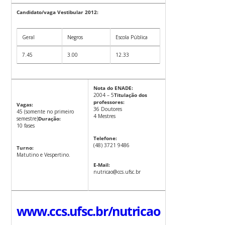
Candidato/vaga Vestibular 2012:
Geral
Negros
Escola Pública
7.45
3.00
12.33
Nota do ENADE:
2004 – 5
Titulação dos
professores:
Vagas:
36 Doutores
45 (somente no primeiro
4 Mestres
semestre)
Duração:
10 fases
Telefone:
(48) 3721 9486
Turno:
Matutino e Vespertino.
E-Mail:
nutricao@ccs.ufsc.br
www.ccs.ufsc.br/nutricao