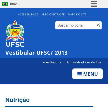
BRASIL
Simplifique!
ACESSIBILIDADE
ALTO CONTRASTE
MAPA DO SITE
Comunica BR
Participe
Acesso à informação
Legislação
Vestibular UFSC/ 2013
Canais
Área Restrita
Administradores do Site
MENU
Nutrição