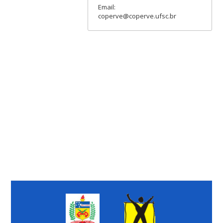
Email:
coperve@coperve.ufsc.br