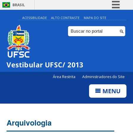
BRASIL
Simplifique!
ACESSIBILIDADE
ALTO CONTRASTE
MAPA DO SITE
Comunica BR
Participe
Acesso à informação
Legislação
Vestibular UFSC/ 2013
Canais
Área Restrita
Administradores do Site
MENU
Arquivologia