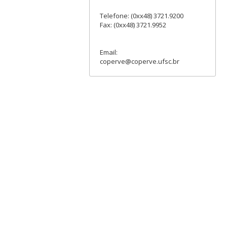
Telefone: (0xx48) 3721.9200
Fax: (0xx48) 3721.9952
Email:
coperve@coperve.ufsc.br