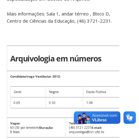
Mais informações: Sala 1, andar térreo , Bloco D,
Centro de Ciências da Educação, (48) 3721-2231.
Arquivologia em números
Candidato/vaga Vestibular 2012:
Geral
Negros
Escola Pública
0.69
0.50
1.08
Vagas:
Telefone:
60 (30 por semestre)
Duração:
(48) 3721 2231
E-mail:
8 fases
arquivologia@cin.ufsc.br